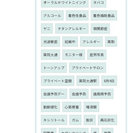
オーラルホワイトニイング
タバコ
アルコール
着色性食品
着色補助食品
ヤニ
チタンアレルギー
顎関節症
光過敏症
妊娠中
アレルギー
薬剤
薬院大通
モニター様
症例写真
トーンアップ
プライベートサロン
プライベート空間
薬院大通駅
6月4日
虫歯予防デー
虫歯予防
歯周病予防
動脈硬化
心筋梗塞
唾液腺
キシリトール
ガム
脱灰
再石灰化