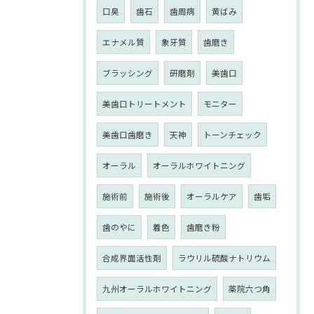
口臭
歯石
歯周病
黄ばみ
エナメル質
象牙質
歯磨き
ブラッシング
研磨剤
美歯口
美歯口トリートメント
モニター
美歯口歯磨き
天神
トーンチェック
オーラル
オーラルホワイトニング
施術前
施術後
オーラルケア
歯垢
歯のやに
着色
歯磨き粉
合成界面活性剤
ラウリル硫酸ナトリウム
九州オーラルホワイトニング
薬院六つ角